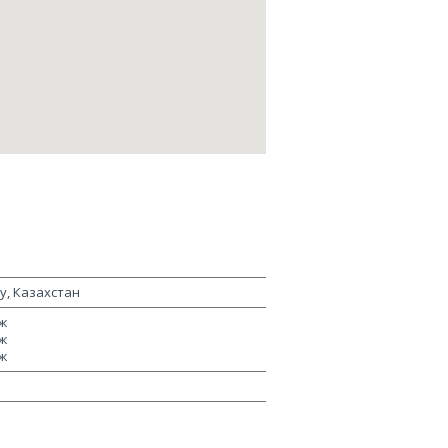
ау, Казахстан
ж
ж
ж