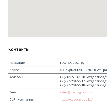
Контакты
ТОО "КОСОС Груп"
4/1, Курмангазы, 060000, Атыр
+7 (712) 226-61-38
отдел прода
+7 (777) 201-56-17
отдел прода
+7 (777) 201-56-18
отдел прода
sales@cososgroup.com
https://cososgroup.kz/