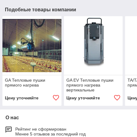
Подобные товары компании
GA Тепловые пушки
GA EV Тепловые пушки
TA/T
прямого нагрева
прямого нагрева
прям
вертикальные
Цену уточняйте
Цену уточняйте
Цен
О нас
Рейтинг не сформирован
Менее 5 отзывов за последний год