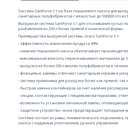
Система SaniForce 5:1 на базе поршневого насоса для выгр
санитарных полуфабрикатов с вязкостью до 500000 спз из 
Выгружная система SaniForce 5:1 для откачивания густых
разбавления из 200 л бочек прямой и конической формы.
Преимущества выгружной системы Graco SaniForce 5:1:
- эффективность извлечения продукта 99%
- наличие поршневого насоса обеспечивает производитель
- максимальная вязксоть перекачиваемого материала до 5
- выгрузка из бочки 200 л многих полуфабрикатов в течени
- фланцевые зажимы отвечают санитарным нормам и уско
- система применима для разгрузки бочек как прямой, так
- быстрая замена контейнеров за счет наличия регулиру
- секции, контактирующие с пищевыми материалами, отв
- возможность установки сигнальной лампы, оповещающе
- защитное устройство чехла предотвращает попадание м
Система состоит из рамы, пневматического подъемника, 
насоса с надувным уплотнением, ручного управления.