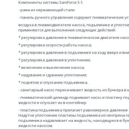
Компоненты системы SaniForce 5:1:
- рама из нержавеющей стали
- панель ручного управления содержит пневматические у
воздуха в пневмодвигателе насоса, подъемнике и уплотн
применяются для выполнения следующих действий:
* регулировка давления в пневматическом двигателе насо
* регулировка скорости работы насоса;
* регулировка давления в подъемнике на ходу вверх и вни
* регулировка давления в уплотнении;
* включение и выключение насоса;
* надувание и сдувание уплотнения;
* поднятие и опускание подъемника.
- санитарный насос перекачивают жидкость из бункера в 
- пневматический цилиндр поднимает насос и пластину п
жидкости и опускает их в контейнер
- пластина подъемника прилагает равномерное давление к
Надутое уплотнение пластины подъемника из неопрена г
подъемника надавливает на жидкость, находящуюся в бу
жидкости насосом.