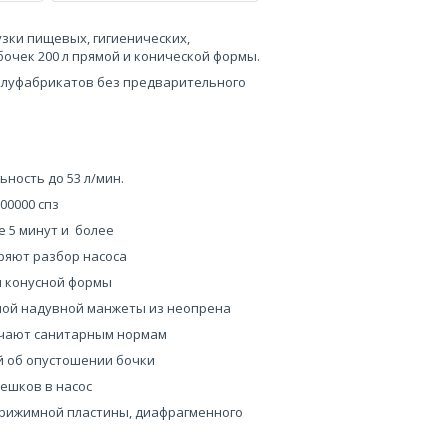
узки пищевых, гигиенических,
бочек 200 л прямой и конической формы.
 полуфабрикатов без предварительного
ность до 53 л/мин.
00000 спз
е 5 минут и более
ряют разбор насоса
 и конусной формы
емой надувной манжеты из неопрена
ечают санитарным нормам
й об опустошении бочки
ешков в насос
прижимной пластины, диафрагменного