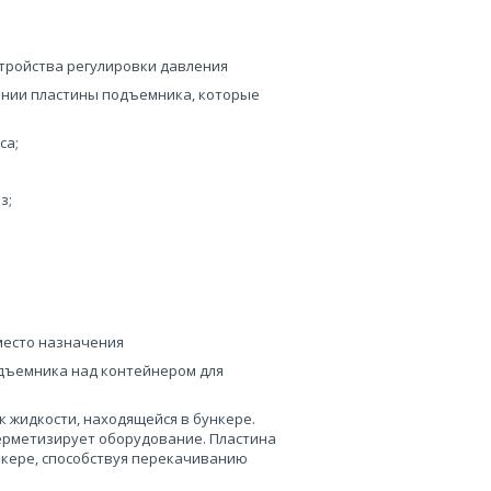
стройства регулировки давления
ении пластины подъемника, которые
са;
з;
место назначения
одъемника над контейнером для
 жидкости, находящейся в бункере.
ерметизирует оборудование. Пластина
нкере, способствуя перекачиванию