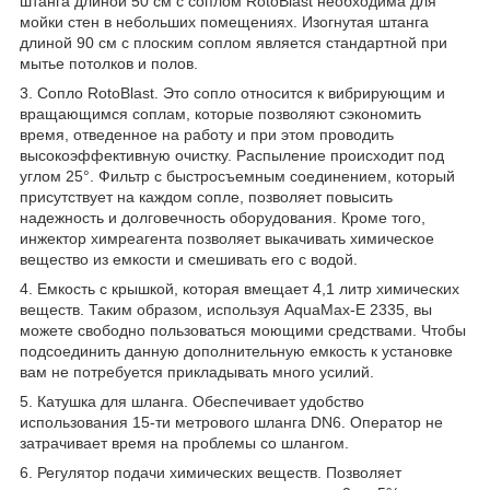
штанга длиной 50 см с соплом RotoBlast необходима для
мойки стен в небольших помещениях. Изогнутая штанга
длиной 90 см с плоским соплом является стандартной при
мытье потолков и полов.
3. Сопло RotoBlast. Это сопло относится к вибрирующим и
вращающимся соплам, которые позволяют сэкономить
время, отведенное на работу и при этом проводить
высокоэффективную очистку. Распыление происходит под
углом 25°. Фильтр с быстросъемным соединением, который
присутствует на каждом сопле, позволяет повысить
надежность и долговечность оборудования. Кроме того,
инжектор химреагента позволяет выкачивать химическое
вещество из емкости и смешивать его с водой.
4. Емкость с крышкой, которая вмещает 4,1 литр химических
веществ. Таким образом, используя AquaMax-E 2335, вы
можете свободно пользоваться моющими средствами. Чтобы
подсоединить данную дополнительную емкость к установке
вам не потребуется прикладывать много усилий.
5. Катушка для шланга. Обеспечивает удобство
использования 15-ти метрового шланга DN6. Оператор не
затрачивает время на проблемы со шлангом.
6. Регулятор подачи химических веществ. Позволяет